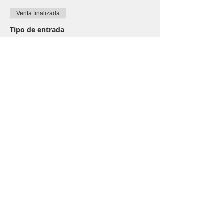
Venta finalizada
Tipo de entrada
ENTRADA GENERAL
Leer más
Precio
$4,00
Compartir este evento